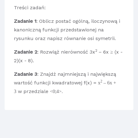
Treści zadań:
Zadanie 1
: Oblicz postać ogólną, iloczynową i
kanoniczną funkcji przedstawionej na
rysunku oraz napisz równanie osi symetrii.
2
Zadanie 2
: Rozwiąż nierówność
3x
– 6x
(x -
≥
2)(x - 8).
Zadanie 3
: Znajdź najmniejszą i największą
2
wartość funkcji kwadratowej f(x) =
x
– 6x +
w przedziale
3
<0;4>.