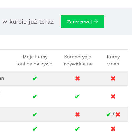
 w kursie już teraz
Zarezerwuj
Moje kursy
Korepetycje
Kursy
online na żywo
indywidualne
video
✔
✖
✖
ań
e
✔
✔
✖
✔
✖
✔
✖
/
✔
✔
✖