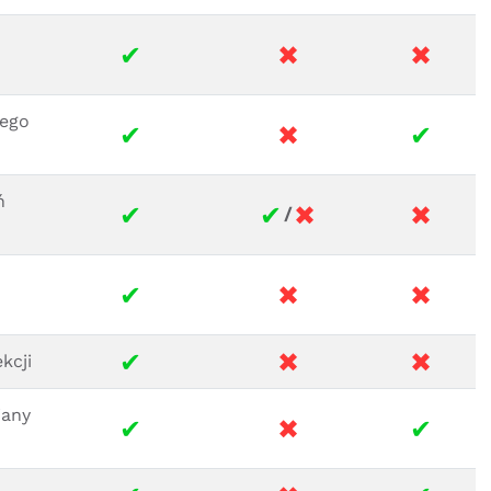
✔
✖
✖
nego
✔
✖
✔
ń
✔
✔
✖
✖
/
✔
✖
✖
✔
✖
✖
kcji
iany
✔
✖
✔