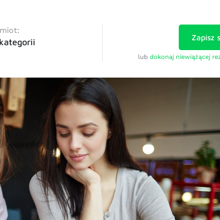
miot:
Zapisz s
kategorii
lub
dokonaj niewiążącej re