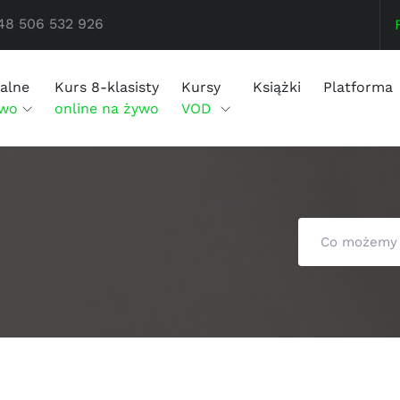
48 506 532 926
alne
Kurs 8-klasisty
Kursy
Książki
Platforma
ywo
online na żywo
VOD