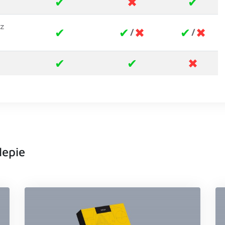
✔
✖
✔
ez
✔
✔
✖
✔
✖
/
/
✔
✔
✖
lepie