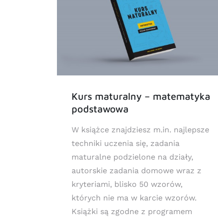
Kurs maturalny – matematyka
usze
podstawowa
W książce znajdziesz m.in. najlepsze
h do
techniki uczenia się, zadania
i są
maturalne podzielone na działy,
nu
autorskie zadania domowe wraz z
kryteriami, blisko 50 wzorów,
których nie ma w karcie wzorów.
4,99 zł
Książki są zgodne z programem
,99 zł