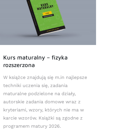
Kurs maturalny – fizyka
Egzam
rozszerzona
W książce znajdują się m.in najlepsze
W książ
techniki uczenia się, zadania
technik
maturalne podzielone na działy,
egzami
autorskie zadania domowe wraz z
domowe
kryteriami, wzory, których nie ma w
obowią
karcie wzorów. Książki są zgodne z
Książk
programem matury 2026.
egzami