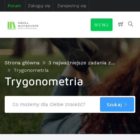
Forum
Zaloguj się
Zarejestruj się
MENU
Strona główna
3 najważniejsze zadania z...
Trygonometria
Trygonometria
Szukaj