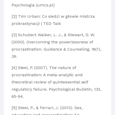
Psychologia (umcs.pl)
[2]
Tim Urban: Co siedzi w głowie mistrza
prokrastynacji | TED Talk
[3]
Schubert Walker, L. J., & Stewart, D. W.
(2000). Overcoming the powerlessn
ess of
procrastination. Guidance & Counseling
,
16
(1),
39.
[4]
Steel, P. (2007). The nature of
procrastination: A meta
-analytic and
theoretical review of quintessential self
regulatory failure.
Psychological Bulletin
,
133
,
65-94.
[5]
Steel, P., & Ferrari, J. (2013). Sex,
education and procrastination: An