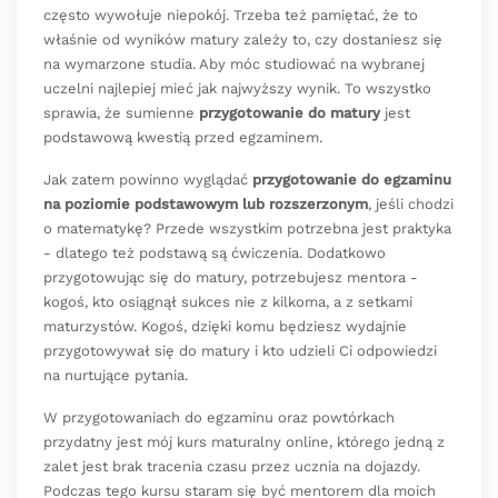
często wywołuje niepokój. Trzeba też pamiętać, że to
właśnie od wyników matury zależy to, czy dostaniesz się
na wymarzone studia. Aby móc studiować na wybranej
uczelni najlepiej mieć jak najwyższy wynik. To wszystko
sprawia, że sumienne
przygotowanie do matury
jest
podstawową kwestią przed egzaminem.
Jak zatem powinno wyglądać
przygotowanie do egzaminu
na poziomie podstawowym lub rozszerzonym
, jeśli chodzi
o matematykę? Przede wszystkim potrzebna jest praktyka
- dlatego też podstawą są ćwiczenia. Dodatkowo
przygotowując się do matury, potrzebujesz mentora -
kogoś, kto osiągnął sukces nie z kilkoma, a z setkami
maturzystów. Kogoś, dzięki komu będziesz wydajnie
przygotowywał się do matury i kto udzieli Ci odpowiedzi
na nurtujące pytania.
W przygotowaniach do egzaminu oraz powtórkach
przydatny jest mój kurs maturalny online, którego jedną z
zalet jest brak tracenia czasu przez ucznia na dojazdy.
Podczas tego kursu staram się być mentorem dla moich