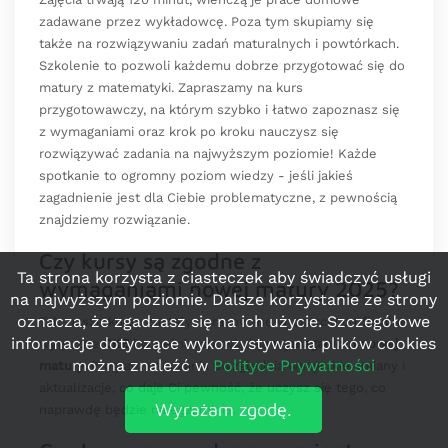
zadawane przez wykładowcę. Poza tym skupiamy się
także na rozwiązywaniu zadań maturalnych i powtórkach.
Szkolenie to pozwoli każdemu dobrze przygotować się do
matury z matematyki. Zapraszamy na kurs
przygotowawczy, na którym szybko i łatwo zapoznasz się
z wymaganiami oraz krok po kroku nauczysz się
rozwiązywać zadania na najwyższym poziomie! Każde
spotkanie to ogromny poziom wiedzy - jeśli jakieś
zagadnienie jest dla Ciebie problematyczne, z pewnością
znajdziemy rozwiązanie.
Czy kursy są zgodne z
Ta strona korzysta z ciasteczek aby świadczyć usługi
wymaganiami nowej matury 2025?
na najwyższym poziomie. Dalsze korzystanie ze strony
oznacza, że zgadzasz się na ich użycie. Szczegółowe
Tak, nasze kursy zostały opracowane w oparciu o oficjalne
informacje dotyczące wykorzystywania plików cookies
wytyczne
CKE
i w pełni odpowiadają
wymaganiom nowej
można znaleźć w
Polityce Prywatności
matury
. Program nauczania uwzględnia wszystkie zmiany i
aktualizacje, co daje Ci pewność, że uczysz się tego, co
Wyrażam zgodę.
naprawdę będzie na egzaminie.