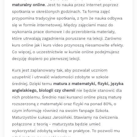
maturalny online
. Jest to nauka przez internet poprzez
spotkania w określonych godzinach. Ta forma zajęć
przypomina tradycyjne spotkania, z tym że nauka odbywa
się w formie internetowej. Między zajęciami masz do
wykonania prace domowe i do przerobienia materiały,
które utrwalają zagadnienia poruszane na lekcji. Zarówno
kurs online jak i kurs video przynoszą niesamowite efekty.
Co więcej, o uczestnictwie w kursie online podejmujesz
decyzję dopiero po pierwszej lekcji.
Kurs jest zaplanowany tak, aby pozwalał uczniom
uzupełnić i utrwalić wiadomości zdobyte w szkole
średniej. Dzięki temu
matura z matematyki, fizyki, języka
angielskiego, biologii czy chemii
nie będzie stanowić dla
nich problemu. Średnio nasi kursanci online piszą maturę
rozszerzoną z matematyki oraz fizyki na ponad 80%, o
czym informuję również na swoim fanpage Szkoła
Maturzystów Łukasz Jarosiński. Stawiamy na ćwiczenia
połączone z teorią - maturzysta będzie umieć
wykorzystać zdobytą wiedzę w praktyce. To pozwoli mu