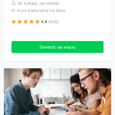
dr Łukasz Jarosiński
Kurs maturalny na żywo
4.9
(430)
Dowiedz się więcej