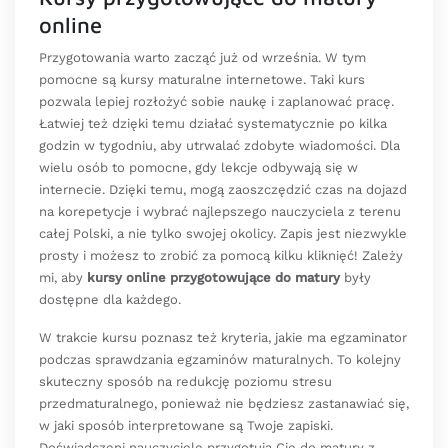
online
Przygotowania warto zacząć już od września. W tym
pomocne są kursy maturalne internetowe. Taki kurs
pozwala lepiej rozłożyć sobie naukę i zaplanować pracę.
Łatwiej też dzięki temu działać systematycznie po kilka
godzin w tygodniu, aby utrwalać zdobyte wiadomości. Dla
wielu osób to pomocne, gdy lekcje odbywają się w
internecie. Dzięki temu, mogą zaoszczędzić czas na dojazd
na korepetycje i wybrać najlepszego nauczyciela z terenu
całej Polski, a nie tylko swojej okolicy. Zapis jest niezwykle
prosty i możesz to zrobić za pomocą kilku kliknięć! Zależy
mi, aby
kursy online przygotowujące do matury
były
dostępne dla każdego.
W trakcie kursu poznasz też kryteria, jakie ma egzaminator
podczas sprawdzania egzaminów maturalnych. To kolejny
skuteczny sposób na redukcję poziomu stresu
przedmaturalnego, ponieważ nie będziesz zastanawiać się,
w jaki sposób interpretowane są Twoje zapiski.
Doświadczeni nauczyciele przygotują Cię do matury z