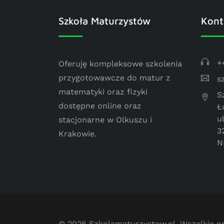
Szkoła Maturzystów
Kont
+
Oferuję kompleksowe szkolenia
przygotowawcze do matur z
s
matematyki oraz fizyki
S
dostępne online oraz
Ł
u
stacjonarne w Olkuszu i
3
Krakowie.
N
© 2026
Szkolamaturzystow.pl
. Wszelkie 