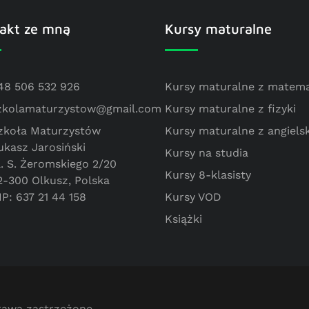
akt ze mną
Kursy maturalne
48 506 532 926
Kursy maturalne z matema
zkolamaturzystow@gmail.com
Kursy maturalne z fizyki
zkoła Maturzystów
Kursy maturalne z angiels
ukasz Jarosiński
Kursy na studia
l. S. Żeromskiego 2/20
Kursy 8-klasisty
2-300 Olkusz, Polska
IP: 637 21 44 158
Kursy VOD
Książki
prawa zastrzeżone.