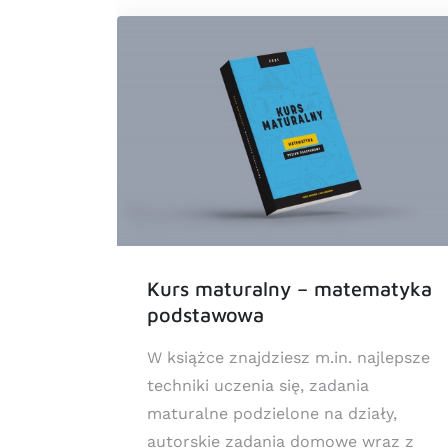
Kurs maturalny – matematyka
usze
podstawowa
W książce znajdziesz m.in. najlepsze
h do
techniki uczenia się, zadania
i są
maturalne podzielone na działy,
nu
autorskie zadania domowe wraz z