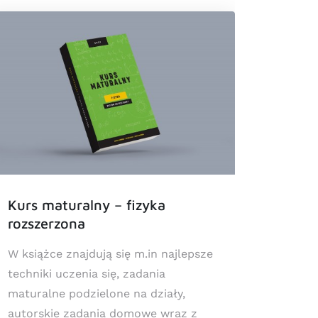
Kurs maturalny – fizyka
Egzam
rozszerzona
W książce znajdują się m.in najlepsze
W książ
techniki uczenia się, zadania
technik
maturalne podzielone na działy,
egzami
autorskie zadania domowe wraz z
domowe