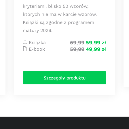
kryteriami, blisko 50 wzorów,
których nie ma w karcie wzorów.
Książki są zgodne z programem
matury 2026.
69,99
59,99 zł
Książka
59,99
49,99 zł
E-book
Szczegóły produktu