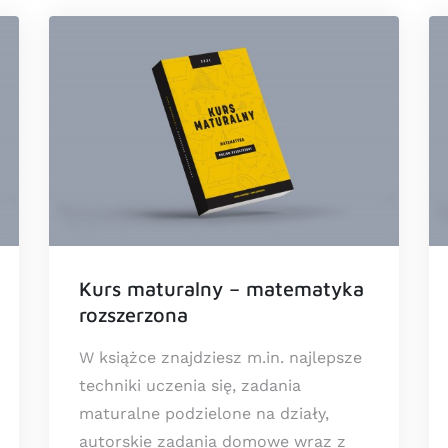
Kurs maturalny – matematyka
rozszerzona
W książce znajdziesz m.in. najlepsze
techniki uczenia się, zadania
maturalne podzielone na działy,
autorskie zadania domowe wraz z