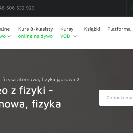
48 506 532 926
alne
Kurs 8-klasisty
Kursy
Książki
Platforma
ywo
online na żywo
VOD
, fizyka atomowa, fizyka jądrowa 2
 z fizyki -
mowa, fizyka