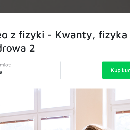
o z fizyki - Kwanty, fizyka
drowa 2
miot:
Kup kur
a