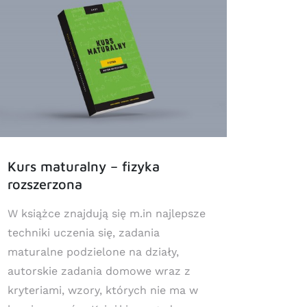
Kurs maturalny – fizyka
Egzam
rozszerzona
W książce znajdują się m.in najlepsze
W książ
techniki uczenia się, zadania
technik
maturalne podzielone na działy,
egzami
autorskie zadania domowe wraz z
domowe
kryteriami, wzory, których nie ma w
obowią