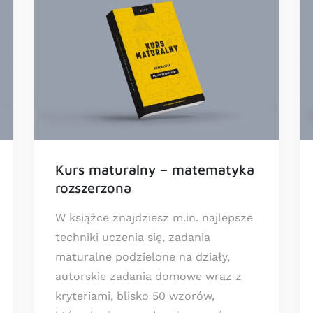
Kurs maturalny – matematyka
rozszerzona
W książce znajdziesz m.in. najlepsze
techniki uczenia się, zadania
maturalne podzielone na działy,
autorskie zadania domowe wraz z
kryteriami, blisko 50 wzorów,