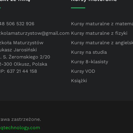
48 506 532 926
Kursy maturalne z matema
zkolamaturzystow@gmail.com
Kursy maturalne z fizyki
zkoła Maturzystów
Kursy maturalne z angiels
ukasz Jarosiński
Kursy na studia
l. S. Żeromskiego 2/20
Kursy 8-klasisty
2-300 Olkusz, Polska
IP: 637 21 44 158
Kursy VOD
Książki
prawa zastrzeżone.
iqtechnology.com