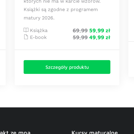
których nie ma w karcie wzorów.
Książki są zgodne z programem
matury 2026.
69,99
59,99 zł
Książka
59,99
49,99 zł
E-book
Szczegóły produktu
akt ze mną
Kursy maturalne