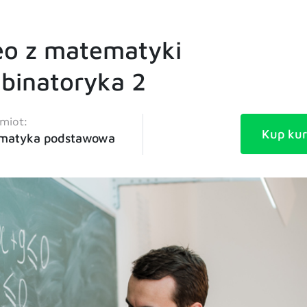
eo z matematyki
binatoryka 2
miot:
Kup kur
matyka podstawowa