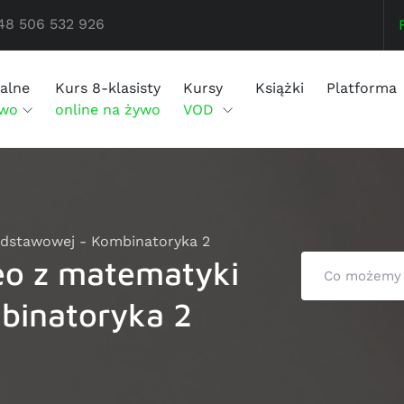
48 506 532 926
alne
Kurs 8-klasisty
Kursy
Książki
Platforma
ywo
online na żywo
VOD
odstawowej - Kombinatoryka 2
eo z matematyki
binatoryka 2