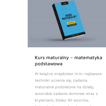
Kurs maturalny – matematyka
usze
podstawowa
W książce znajdziesz m.in. najlepsze
h do
techniki uczenia się, zadania
i są
maturalne podzielone na działy,
nu
autorskie zadania domowe wraz z
kryteriami, blisko 50 wzorów,