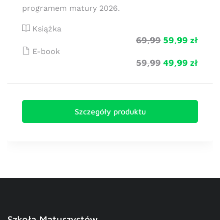
programem matury 2026.
Książka
69,99
59,99 zł
E-book
59,99
49,99 zł
Szczegóły produktu
Szkoła Maturzystów