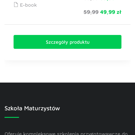
E-book
59,99
49,99 zł
Szczegóły produktu
Szkoła Maturzystów
Oferuję kompleksowe szkolenia przygotowawcze do